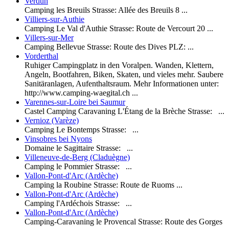
Verdun
Camping les Breuils Strasse: Allée des Breuils 8 ...
Villiers-sur-Authie
Camping Le Val d'Authie Strasse: Route de Vercourt 20 ...
Villers-sur-Mer
Camping Bellevue Strasse: Route des Dives PLZ: ...
Vorderthal
Ruhiger Campingplatz in den Voralpen. Wanden, Klettern,
Angeln, Bootfahren, Biken, Skaten, und vieles mehr. Saubere
Sanitäranlagen, Aufenthaltsraum. Mehr Informationen unter:
http://www.camping-waegital.ch ...
Varennes-sur-Loire bei Saumur
Castel Camping Caravaning L'Étang de la Brèche Strasse: ...
Vernioz (Varèze)
Camping Le Bontemps Strasse: ...
Vinsobres bei Nyons
Domaine le Sagittaire Strasse: ...
Villeneuve-de-Berg (Claduègne)
Camping le Pommier Strasse: ...
Vallon-Pont-d'Arc (Ardèche)
Camping la Roubine Strasse: Route de Ruoms ...
Vallon-Pont-d'Arc (Ardèche)
Camping l'Ardéchois Strasse: ...
Vallon-Pont-d'Arc (Ardèche)
Camping-Caravaning le Provencal Strasse: Route des Gorges