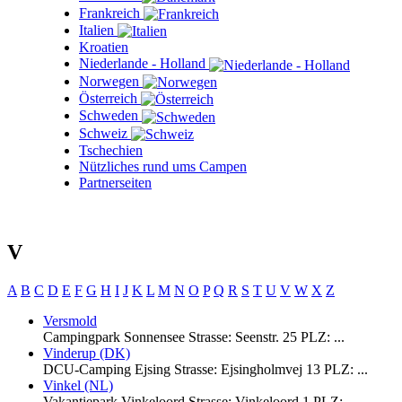
Frankreich
Italien
Kroatien
Niederlande - Holland
Norwegen
Österreich
Schweden
Schweiz
Tschechien
Nützliches rund ums Campen
Partnerseiten
V
A
B
C
D
E
F
G
H
I
J
K
L
M
N
O
P
Q
R
S
T
U
V
W
X
Z
Versmold
Campingpark Sonnensee Strasse: Seenstr. 25 PLZ: ...
Vinderup (DK)
DCU-Camping Ejsing Strasse: Ejsingholmvej 13 PLZ: ...
Vinkel (NL)
Vakantiepark Vinkeloord Strasse: Vinkeloord 1 PLZ: ...