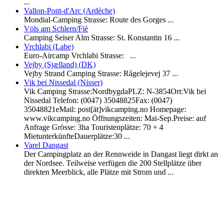
...
Vallon-Pont-d'Arc (Ardèche)
Mondial-Camping Strasse: Route des Gorges ...
Völs am Schlern/Fiè
Camping Seiser Alm Strasse: St. Konstantin 16 ...
Vrchlabi (Labe)
Euro-Aircamp Vrchlabi Strasse: ...
Vejby (Sjælland) (DK)
Vejby Strand Camping Strasse: Rågelejevej 37 ...
Vik bei Nissedal (Nisser)
Vik Camping Strasse:NordbygdaPLZ: N-3854Ort:Vik bei
Nissedal Telefon: (0047) 35048825Fax: (0047)
35048821eMail: post[ät]vikcamping.no Homepage:
www.vikcamping.no Öffnungszeiten: Mai-Sep.Preise: auf
Anfrage Grösse: 3ha Touristenplätze: 70 + 4
MietunterkünfteDauerplätze:30 ...
Varel Dangast
Der Campingplatz an der Rennweide in Dangast liegt dirkt an
der Nordsee. Teilweise verfügen die 200 Stellplätze über
direkten Meerblick, alle Plätze mit Strom und ...