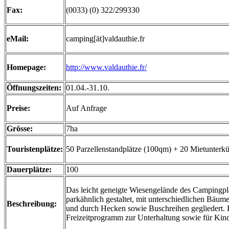
Fax:
(0033) (0) 322/299330
eMail:
camping[ät]valdauthie.fr
Homepage:
http://www.valdauthie.fr/
Öffnungszeiten:
01.04.-31.10.
Preise:
Auf Anfrage
Grösse:
7ha
Touristenplätze:
50 Parzellenstandplätze (100qm) + 20 Mietunterkü
Dauerplätze:
100
Das leicht geneigte Wiesengelände des Campingpla
parkähnlich gestaltet, mit unterschiedlichen Bäu
Beschreibung:
und durch Hecken sowie Buschreihen gegliedert. 
Freizeitprogramm zur Unterhaltung sowie für Kin