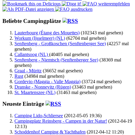
Beliebte Campingplätze
Lauterbourg (Étang des Mouettes)
(102343 mal gesehen)
Workum (Ijsselmeer) (NL)
(62704 mal gesehen)
Senftenberg - Großkoschen (Senftenberger See)
(42257 mal
gesehen)
Callantsoog (NL)
(40405 mal gesehen)
Senftenberg - Niemtsch (Senftenberger See)
(38369 mal
gesehen)
Graal - Müritz
(36652 mal gesehen)
Rust
(34984 mal gesehen)
Gordevio (Maggia - Valle Maggia)
(33724 mal gesehen)
Dranske - Nonnevitz (Rügen)
(33463 mal gesehen)
St. Maartenszee (NL)
(31463 mal gesehen)
Neueste Einträge
Camping Lido-Schliersee
(2012-05-05 19:36)
Campingplatz Reinsberg - Campen in der Natur!
(2012-04-19
12:13)
Schoddenhof Camping & Yachthafen
(2012-04-12 11:20)