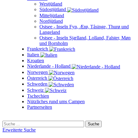
Westjütland
Südostjütland
Mitteljütland
Nordjütland
Ostsee - Inseln Fyn, Ærø, Tåsinge, Thurø und
Langeland
Ostsee - Inseln Sjælland, Lolland, Falster, Møn
und Bornholm
Frankreich
Italien
Kroatien
Niederlande - Holland
Norwegen
Österreich
Schweden
Schweiz
Tschechien
Nützliches rund ums Campen
Partnerseiten
Erweiterte Suche