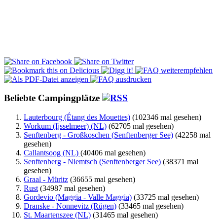
Beliebte Campingplätze
Lauterbourg (Étang des Mouettes)
(102346 mal gesehen)
Workum (Ijsselmeer) (NL)
(62705 mal gesehen)
Senftenberg - Großkoschen (Senftenberger See)
(42258 mal
gesehen)
Callantsoog (NL)
(40406 mal gesehen)
Senftenberg - Niemtsch (Senftenberger See)
(38371 mal
gesehen)
Graal - Müritz
(36655 mal gesehen)
Rust
(34987 mal gesehen)
Gordevio (Maggia - Valle Maggia)
(33725 mal gesehen)
Dranske - Nonnevitz (Rügen)
(33465 mal gesehen)
St. Maartenszee (NL)
(31465 mal gesehen)