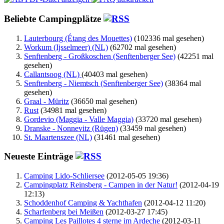
Beliebte Campingplätze
Lauterbourg (Étang des Mouettes)
(102336 mal gesehen)
Workum (Ijsselmeer) (NL)
(62702 mal gesehen)
Senftenberg - Großkoschen (Senftenberger See)
(42251 mal
gesehen)
Callantsoog (NL)
(40403 mal gesehen)
Senftenberg - Niemtsch (Senftenberger See)
(38364 mal
gesehen)
Graal - Müritz
(36650 mal gesehen)
Rust
(34981 mal gesehen)
Gordevio (Maggia - Valle Maggia)
(33720 mal gesehen)
Dranske - Nonnevitz (Rügen)
(33459 mal gesehen)
St. Maartenszee (NL)
(31461 mal gesehen)
Neueste Einträge
Camping Lido-Schliersee
(2012-05-05 19:36)
Campingplatz Reinsberg - Campen in der Natur!
(2012-04-19
12:13)
Schoddenhof Camping & Yachthafen
(2012-04-12 11:20)
Scharfenberg bei Meißen
(2012-03-27 17:45)
Camping Les Paillotes 4 sterne im Ardeche
(2012-03-11