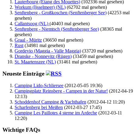
Lauterbourg (Étang des Mouettes)
(102336 mal gesehen)
Workum (Ijsselmeer) (NL)
(62702 mal gesehen)
Senftenberg - Großkoschen (Senftenberger See)
(42253 mal
gesehen)
Callantsoog (NL)
(40403 mal gesehen)
Senftenberg - Niemtsch (Senftenberger See)
(38365 mal
gesehen)
Graal - Müritz
(36650 mal gesehen)
Rust
(34981 mal gesehen)
Gordevio (Maggia - Valle Maggia)
(33720 mal gesehen)
Dranske - Nonnevitz (Rügen)
(33459 mal gesehen)
St. Maartenszee (NL)
(31461 mal gesehen)
Neueste Einträge
Camping Lido-Schliersee
(2012-05-05 19:36)
Campingplatz Reinsberg - Campen in der Natur!
(2012-04-19
12:13)
Schoddenhof Camping & Yachthafen
(2012-04-12 11:20)
Scharfenberg bei Meißen
(2012-03-27 17:45)
Camping Les Paillotes 4 sterne im Ardeche
(2012-03-11
12:20)
Wichtige FAQs