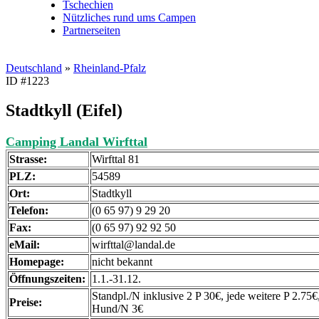
Tschechien
Nützliches rund ums Campen
Partnerseiten
Deutschland
»
Rheinland-Pfalz
ID #1223
Stadtkyll (Eifel)
Camping Landal Wirfttal
Strasse:
Wirfttal 81
PLZ:
54589
Ort:
Stadtkyll
Telefon:
(0 65 97) 9 29 20
Fax:
(0 65 97) 92 92 50
eMail:
wirfttal@landal.de
Homepage:
nicht bekannt
Öffnungszeiten:
1.1.-31.12.
Standpl./N inklusive 2 P 30€, jede weitere P 2.75€,
Preise:
Hund/N 3€