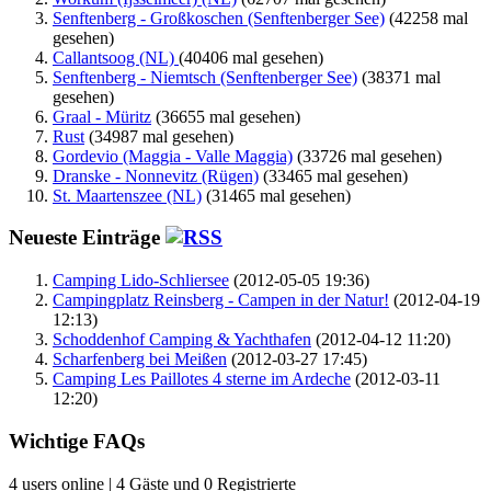
Senftenberg - Großkoschen (Senftenberger See)
(42258 mal
gesehen)
Callantsoog (NL)
(40406 mal gesehen)
Senftenberg - Niemtsch (Senftenberger See)
(38371 mal
gesehen)
Graal - Müritz
(36655 mal gesehen)
Rust
(34987 mal gesehen)
Gordevio (Maggia - Valle Maggia)
(33726 mal gesehen)
Dranske - Nonnevitz (Rügen)
(33465 mal gesehen)
St. Maartenszee (NL)
(31465 mal gesehen)
Neueste Einträge
Camping Lido-Schliersee
(2012-05-05 19:36)
Campingplatz Reinsberg - Campen in der Natur!
(2012-04-19
12:13)
Schoddenhof Camping & Yachthafen
(2012-04-12 11:20)
Scharfenberg bei Meißen
(2012-03-27 17:45)
Camping Les Paillotes 4 sterne im Ardeche
(2012-03-11
12:20)
Wichtige FAQs
4 users online | 4 Gäste und 0 Registrierte