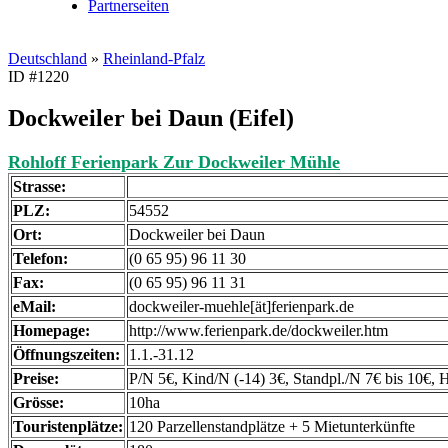
Partnerseiten
Deutschland
»
Rheinland-Pfalz
ID #1220
Dockweiler bei Daun (Eifel)
Rohloff Ferienpark Zur Dockweiler Mühle
Strasse:
PLZ:
54552
Ort:
Dockweiler bei Daun
Telefon:
(0 65 95) 96 11 30
Fax:
(0 65 95) 96 11 31
eMail:
dockweiler-muehle[ät]ferienpark.de
Homepage:
http://www.ferienpark.de/dockweiler.htm
Öffnungszeiten:
1.1.-31.12
Preise:
P/N 5€, Kind/N (-14) 3€, Standpl./N 7€ bis 10€,
Grösse:
10ha
Touristenplätze:
120 Parzellenstandplätze + 5 Mietunterkünfte