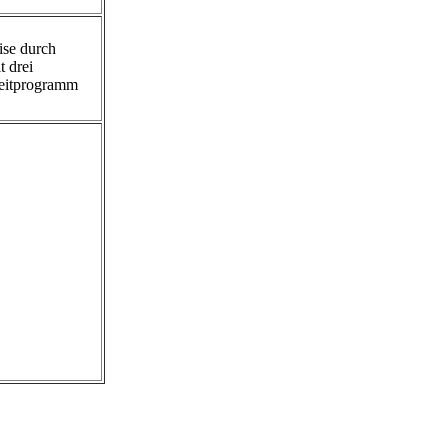
ise durch
 drei
izeitprogramm