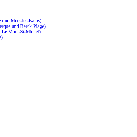
 und Mers-les-Bains)
erque und Berck-Plage)
d Le Mont-St-Michel)
e)