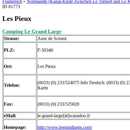
Frankreich
»
Normandie (Kanal-Küste zwischen Le Tréport und Le M
ID #1773
Les Pieux
Camping Le Grand Large
Strasse:
Anse de Sciotot
PLZ:
F-50340
Ort:
Les Pieux
(0033) (0) 233/524075 Info Deutsch: (0033) (0) 
Telefon:
Karin
Fax:
(0033) (0) 233/525820
eMail:
le-grand-large[ät]wanadoo.fr
Homepage:
http://www.legrandlarge.com/