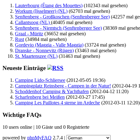
Lauterbourg (Étang des Mouettes)
(102343 mal gesehen)
Workum (Ijsselmeer) (NL)
(62703 mal gesehen)
Senftenberg - Großkoschen (Senftenberger See)
(42257 mal ge
Callantsoog (NL)
(40405 mal gesehen)
Senftenberg - Niemtsch (Senftenberger See)
(38369 mal gesehe
Graal - Müritz
(36652 mal gesehen)
Rust
(34984 mal gesehen)
Gordevio (Maggia - Valle Maggia)
(33724 mal gesehen)
Dranske - Nonnevitz (Rügen)
(33463 mal gesehen)
St. Maartenszee (NL)
(31463 mal gesehen)
Neueste Einträge
Camping Lido-Schliersee
(2012-05-05 19:36)
Campingplatz Reinsberg - Campen in der Natur!
(2012-04-19 1
Schoddenhof Camping & Yachthafen
(2012-04-12 11:20)
Scharfenberg bei Meißen
(2012-03-27 17:45)
Camping Les Paillotes 4 sterne im Ardeche
(2012-03-11 12:20)
Wichtige FAQs
10 users online | 10 Gäste und 0 Registrierte
powered by
phpMyFAQ
2.7.4 |