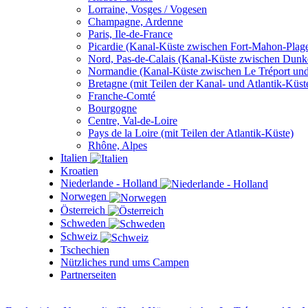
Lorraine, Vosges / Vogesen
Champagne, Ardenne
Paris, Ile-de-France
Picardie (Kanal-Küste zwischen Fort-Mahon-Plage
Nord, Pas-de-Calais (Kanal-Küste zwischen Dunk
Normandie (Kanal-Küste zwischen Le Tréport un
Bretagne (mit Teilen der Kanal- und Atlantik-Küst
Franche-Comté
Bourgogne
Centre, Val-de-Loire
Pays de la Loire (mit Teilen der Atlantik-Küste)
Rhône, Alpes
Italien
Kroatien
Niederlande - Holland
Norwegen
Österreich
Schweden
Schweiz
Tschechien
Nützliches rund ums Campen
Partnerseiten