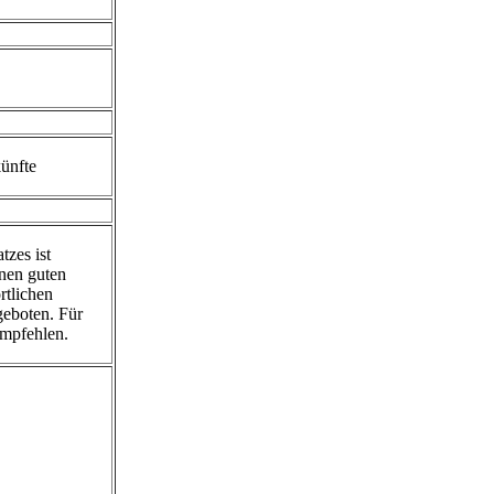
ünfte
zes ist
inen guten
rtlichen
geboten. Für
empfehlen.