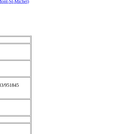
ont-St-Michel)
233/951845