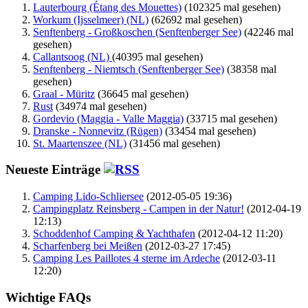
Lauterbourg (Étang des Mouettes)
(102325 mal gesehen)
Workum (Ijsselmeer) (NL)
(62692 mal gesehen)
Senftenberg - Großkoschen (Senftenberger See)
(42246 mal
gesehen)
Callantsoog (NL)
(40395 mal gesehen)
Senftenberg - Niemtsch (Senftenberger See)
(38358 mal
gesehen)
Graal - Müritz
(36645 mal gesehen)
Rust
(34974 mal gesehen)
Gordevio (Maggia - Valle Maggia)
(33715 mal gesehen)
Dranske - Nonnevitz (Rügen)
(33454 mal gesehen)
St. Maartenszee (NL)
(31456 mal gesehen)
Neueste Einträge
Camping Lido-Schliersee
(2012-05-05 19:36)
Campingplatz Reinsberg - Campen in der Natur!
(2012-04-19
12:13)
Schoddenhof Camping & Yachthafen
(2012-04-12 11:20)
Scharfenberg bei Meißen
(2012-03-27 17:45)
Camping Les Paillotes 4 sterne im Ardeche
(2012-03-11
12:20)
Wichtige FAQs