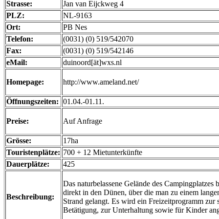
Strasse:
Jan van Eijckweg 4
PLZ:
NL-9163
Ort:
PB Nes
Telefon:
(0031) (0) 519/542070
Fax:
(0031) (0) 519/542146
eMail:
duinoord[ät]wxs.nl
Homepage:
http://www.ameland.net/
Öffnungszeiten:
01.04.-01.11.
Preise:
Auf Anfrage
Grösse:
17ha
Touristenplätze:
700 + 12 Mietunterkünfte
Dauerplätze:
425
Das naturbelassene Gelände des Campingplatzes be
direkt in den Dünen, über die man zu einem lange
Beschreibung:
Strand gelangt. Es wird ein Freizeitprogramm zur 
Betätigung, zur Unterhaltung sowie für Kinder an