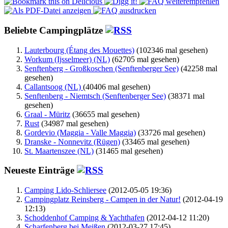
Beliebte Campingplätze
Lauterbourg (Étang des Mouettes)
(102346 mal gesehen)
Workum (Ijsselmeer) (NL)
(62705 mal gesehen)
Senftenberg - Großkoschen (Senftenberger See)
(42258 mal
gesehen)
Callantsoog (NL)
(40406 mal gesehen)
Senftenberg - Niemtsch (Senftenberger See)
(38371 mal
gesehen)
Graal - Müritz
(36655 mal gesehen)
Rust
(34987 mal gesehen)
Gordevio (Maggia - Valle Maggia)
(33726 mal gesehen)
Dranske - Nonnevitz (Rügen)
(33465 mal gesehen)
St. Maartenszee (NL)
(31465 mal gesehen)
Neueste Einträge
Camping Lido-Schliersee
(2012-05-05 19:36)
Campingplatz Reinsberg - Campen in der Natur!
(2012-04-19
12:13)
Schoddenhof Camping & Yachthafen
(2012-04-12 11:20)
Scharfenberg bei Meißen
(2012-03-27 17:45)