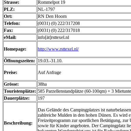
Strasse:
Rommelpot 19
PLZ:
NL-1797
Ort:
RN Den Hoorn
Telefon:
(0031) (0) 222/317208
Fax:
(0031) (0) 222/317018
eMail:
info[ät]rsttexel.nl
Homepage:
http://www.rsttexel.nl/
Öffnungszeiten:
19.03.-31.10.
Preise:
Auf Anfrage
Grösse:
38ha
Touristenplätze:
585 Parzellenstandplätze (60-100qm) + 3 Mietunte
Dauerplätze:
197
Das Gelände des Campingplatzes ist naturbelassen
zahlreiche Mulden in den hohen Dünen. Es wird e
Freizeitprogramm zur sportlichen Betätigung, zur 
Beschreibung:
sowie für Kinder angeboten. Der Campingplatz lie
bekannten Wandergebiet uns ist für Radwanderer 