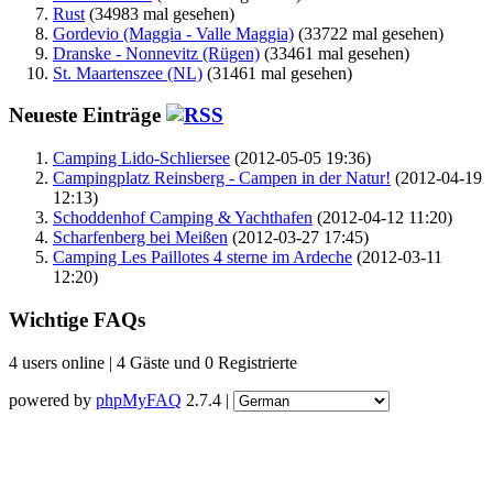
Rust
(34983 mal gesehen)
Gordevio (Maggia - Valle Maggia)
(33722 mal gesehen)
Dranske - Nonnevitz (Rügen)
(33461 mal gesehen)
St. Maartenszee (NL)
(31461 mal gesehen)
Neueste Einträge
Camping Lido-Schliersee
(2012-05-05 19:36)
Campingplatz Reinsberg - Campen in der Natur!
(2012-04-19
12:13)
Schoddenhof Camping & Yachthafen
(2012-04-12 11:20)
Scharfenberg bei Meißen
(2012-03-27 17:45)
Camping Les Paillotes 4 sterne im Ardeche
(2012-03-11
12:20)
Wichtige FAQs
4 users online | 4 Gäste und 0 Registrierte
powered by
phpMyFAQ
2.7.4 |