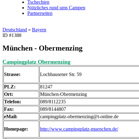
Tschechien
Nützliches rund ums Campen
Partnerseiten
Deutschland
»
Bayern
ID #1388
München - Obermenzing
Campingplatz Obermenzing
Strasse:
Lochhausener Str. 59
PLZ:
81247
Ort:
München-Obermenzing
Telefon:
089/8112235
Fax:
089/8144807
eMail:
campingplatz-obermenzing@t-online.de
Homepage:
http://www.campingplatz-muenchen.de/