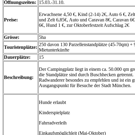
Öffnungszeiten:
15.03.-31.10.
Erwachsene 4,50 €, Kind (2-14) 2€, Auto 6 €, Zel
Preise:
und Zelt 6,85€, Auto und Caravan 8€, Caravan 6
6€, Hund 1 €, zur Oktoberfestzeit Aufschlag 2€
Grösse:
5ha
250 davon 130 Parzellenstandplätze (45-70qm) + 
Touristenplätze:
Mietunterkünfte
Dauerplätze:
15
Der Campingplatz liegt in einem ca. 50.000 qm g
die Standplätze sind durch Buschhecken getrennt. D
Beschreibung:
Radwanderer besondes zu empfehlen und ist ein g
Ausgangspunkt für Besuche der Stadt München.
Hunde erlaubt
Kinderspielplatz
Fahrradverleih
Einkaufsmöglichleit (Mai-Oktober)