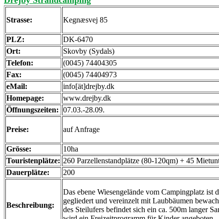
Drejby Strandcamping
Strasse:
Kegnæsvej 85
PLZ:
DK-6470
Ort:
Skovby (Sydals)
Telefon:
(0045) 74404305
Fax:
(0045) 74404973
eMail:
info[ät]drejby.dk
Homepage:
www.drejby.dk
Öffnungszeiten:
07.03.-28.09.
Preise:
auf Anfrage
Grösse:
10ha
Touristenplätze:
260 Parzellenstandplätze (80-120qm) + 45 Mietun
Dauerplätze:
200
Das ebene Wiesengelände vom Campingplatz ist 
gegliedert und vereinzelt mit Laubbäumen bewach
Beschreibung:
des Steilufers befindet sich ein ca. 500m langer Sa
wird ein Freizeitprogramm für Kinder angeboten.