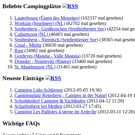
Beliebte Campingplätze
Lauterbourg (Étang des Mouettes)
(102337 mal gesehen)
Workum (Ijsselmeer) (NL)
(62702 mal gesehen)
Senftenberg - Großkoschen (Senftenberger See)
(42254 mal ge
Callantsoog (NL)
(40403 mal gesehen)
Senftenberg - Niemtsch (Senftenberger See)
(38365 mal gesehe
Graal - Müritz
(36650 mal gesehen)
Rust
(34982 mal gesehen)
Gordevio (Maggia - Valle Maggia)
(33720 mal gesehen)
Dranske - Nonnevitz (Rügen)
(33460 mal gesehen)
St. Maartenszee (NL)
(31461 mal gesehen)
Neueste Einträge
Camping Lido-Schliersee
(2012-05-05 19:36)
Campingplatz Reinsberg - Campen in der Natur!
(2012-04-19 1
Schoddenhof Camping & Yachthafen
(2012-04-12 11:20)
Scharfenberg bei Meißen
(2012-03-27 17:45)
Camping Les Paillotes 4 sterne im Ardeche
(2012-03-11 12:20)
Wichtige FAQs