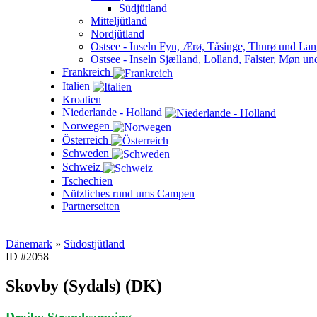
Südjütland
Mitteljütland
Nordjütland
Ostsee - Inseln Fyn, Ærø, Tåsinge, Thurø und La
Ostsee - Inseln Sjælland, Lolland, Falster, Møn 
Frankreich
Italien
Kroatien
Niederlande - Holland
Norwegen
Österreich
Schweden
Schweiz
Tschechien
Nützliches rund ums Campen
Partnerseiten
Dänemark
»
Südostjütland
ID #2058
Skovby (Sydals) (DK)