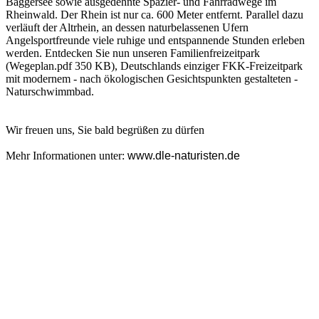
Baggersee sowie ausgedehnte Spazier- und Fahrradwege im
Rheinwald. Der Rhein ist nur ca. 600 Meter entfernt. Parallel dazu
verläuft der Altrhein, an dessen naturbelassenen Ufern
Angelsportfreunde viele ruhige und entspannende Stunden erleben
werden. Entdecken Sie nun unseren Familienfreizeitpark
(Wegeplan.pdf 350 KB), Deutschlands einziger FKK-Freizeitpark
mit modernem - nach ökologischen Gesichtspunkten gestalteten -
Naturschwimmbad.
Wir freuen uns, Sie bald begrüßen zu dürfen
Mehr Informationen unter:
www.dle-naturisten.de