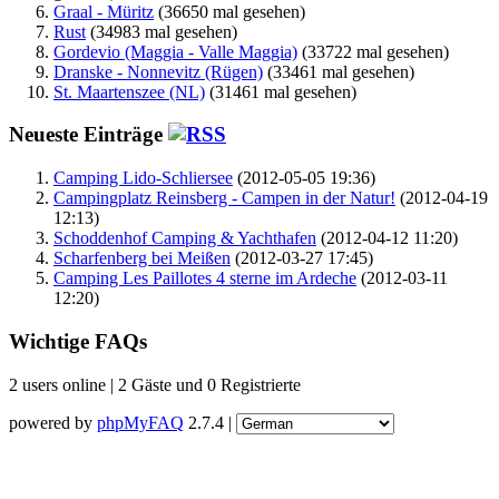
Graal - Müritz
(36650 mal gesehen)
Rust
(34983 mal gesehen)
Gordevio (Maggia - Valle Maggia)
(33722 mal gesehen)
Dranske - Nonnevitz (Rügen)
(33461 mal gesehen)
St. Maartenszee (NL)
(31461 mal gesehen)
Neueste Einträge
Camping Lido-Schliersee
(2012-05-05 19:36)
Campingplatz Reinsberg - Campen in der Natur!
(2012-04-19
12:13)
Schoddenhof Camping & Yachthafen
(2012-04-12 11:20)
Scharfenberg bei Meißen
(2012-03-27 17:45)
Camping Les Paillotes 4 sterne im Ardeche
(2012-03-11
12:20)
Wichtige FAQs
2 users online | 2 Gäste und 0 Registrierte
powered by
phpMyFAQ
2.7.4 |