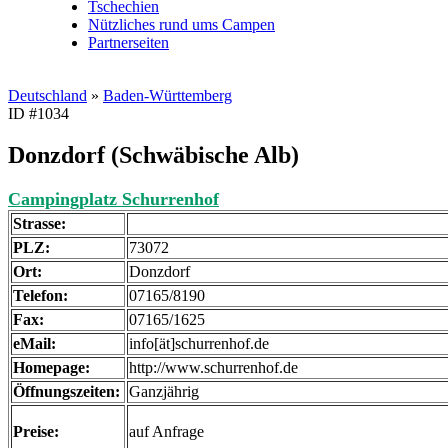
Tschechien
Nützliches rund ums Campen
Partnerseiten
Deutschland
»
Baden-Württemberg
ID #1034
Donzdorf (Schwäbische Alb)
Campingplatz Schurrenhof
Strasse:
PLZ:
73072
Ort:
Donzdorf
Telefon:
07165/8190
Fax:
07165/1625
eMail:
info[ät]schurrenhof.de
Homepage:
http://www.schurrenhof.de
Öffnungszeiten:
Ganzjährig
Preise:
auf Anfrage