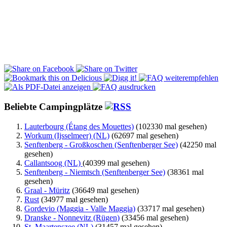
Beliebte Campingplätze
Lauterbourg (Étang des Mouettes)
(102330 mal gesehen)
Workum (Ijsselmeer) (NL)
(62697 mal gesehen)
Senftenberg - Großkoschen (Senftenberger See)
(42250 mal
gesehen)
Callantsoog (NL)
(40399 mal gesehen)
Senftenberg - Niemtsch (Senftenberger See)
(38361 mal
gesehen)
Graal - Müritz
(36649 mal gesehen)
Rust
(34977 mal gesehen)
Gordevio (Maggia - Valle Maggia)
(33717 mal gesehen)
Dranske - Nonnevitz (Rügen)
(33456 mal gesehen)
St. Maartenszee (NL)
(31457 mal gesehen)