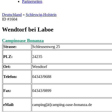
Partnerseiten
Deutschland
»
Schleswig-Holstein
ID #1604
Wendtorf bei Laboe
Campinoase Bonanza
Strasse:
Schleusenweg 25
PLZ:
24235
Ort:
Wendtorf
Telefon:
04343/9688
Fax:
04343/9899
eMail:
camping[ät]camping-oase-bonanza.de