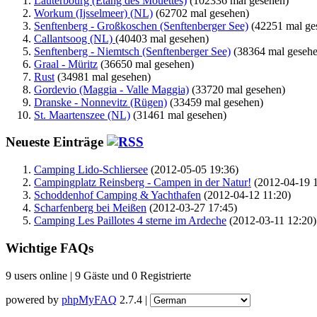
Lauterbourg (Étang des Mouettes)
(102336 mal gesehen)
Workum (Ijsselmeer) (NL)
(62702 mal gesehen)
Senftenberg - Großkoschen (Senftenberger See)
(42251 mal ge
Callantsoog (NL)
(40403 mal gesehen)
Senftenberg - Niemtsch (Senftenberger See)
(38364 mal gesehe
Graal - Müritz
(36650 mal gesehen)
Rust
(34981 mal gesehen)
Gordevio (Maggia - Valle Maggia)
(33720 mal gesehen)
Dranske - Nonnevitz (Rügen)
(33459 mal gesehen)
St. Maartenszee (NL)
(31461 mal gesehen)
Neueste Einträge
Camping Lido-Schliersee
(2012-05-05 19:36)
Campingplatz Reinsberg - Campen in der Natur!
(2012-04-19 1
Schoddenhof Camping & Yachthafen
(2012-04-12 11:20)
Scharfenberg bei Meißen
(2012-03-27 17:45)
Camping Les Paillotes 4 sterne im Ardeche
(2012-03-11 12:20)
Wichtige FAQs
9 users online | 9 Gäste und 0 Registrierte
powered by
phpMyFAQ
2.7.4 |