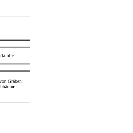
rkünfte
 von Gräben
aubbäume