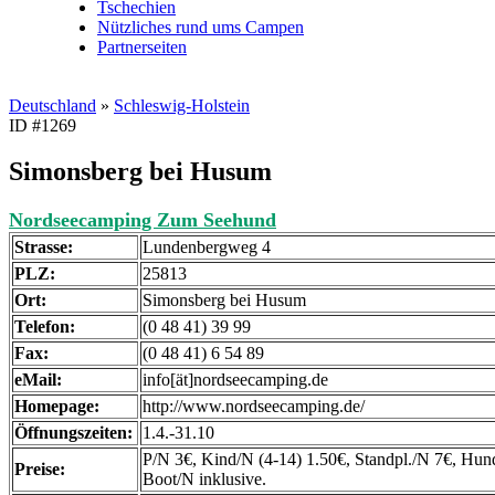
Tschechien
Nützliches rund ums Campen
Partnerseiten
Deutschland
»
Schleswig-Holstein
ID #1269
Simonsberg bei Husum
Nordseecamping Zum Seehund
Strasse:
Lundenbergweg 4
PLZ:
25813
Ort:
Simonsberg bei Husum
Telefon:
(0 48 41) 39 99
Fax:
(0 48 41) 6 54 89
eMail:
info[ät]nordseecamping.de
Homepage:
http://www.nordseecamping.de/
Öffnungszeiten:
1.4.-31.10
P/N 3€, Kind/N (4-14) 1.50€, Standpl./N 7€, Hun
Preise:
Boot/N inklusive.