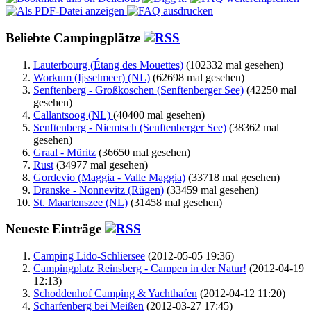
Beliebte Campingplätze
Lauterbourg (Étang des Mouettes)
(102332 mal gesehen)
Workum (Ijsselmeer) (NL)
(62698 mal gesehen)
Senftenberg - Großkoschen (Senftenberger See)
(42250 mal
gesehen)
Callantsoog (NL)
(40400 mal gesehen)
Senftenberg - Niemtsch (Senftenberger See)
(38362 mal
gesehen)
Graal - Müritz
(36650 mal gesehen)
Rust
(34977 mal gesehen)
Gordevio (Maggia - Valle Maggia)
(33718 mal gesehen)
Dranske - Nonnevitz (Rügen)
(33459 mal gesehen)
St. Maartenszee (NL)
(31458 mal gesehen)
Neueste Einträge
Camping Lido-Schliersee
(2012-05-05 19:36)
Campingplatz Reinsberg - Campen in der Natur!
(2012-04-19
12:13)
Schoddenhof Camping & Yachthafen
(2012-04-12 11:20)
Scharfenberg bei Meißen
(2012-03-27 17:45)