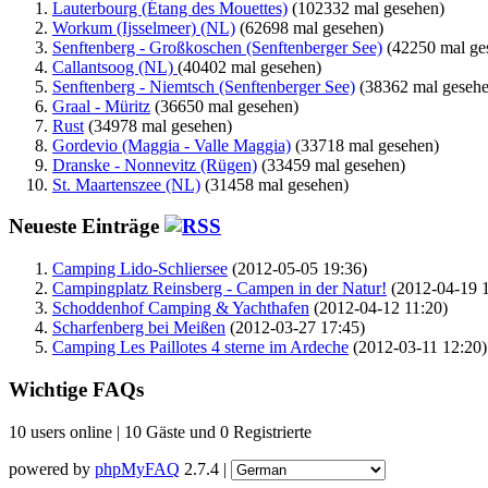
Lauterbourg (Étang des Mouettes)
(102332 mal gesehen)
Workum (Ijsselmeer) (NL)
(62698 mal gesehen)
Senftenberg - Großkoschen (Senftenberger See)
(42250 mal ge
Callantsoog (NL)
(40402 mal gesehen)
Senftenberg - Niemtsch (Senftenberger See)
(38362 mal gesehe
Graal - Müritz
(36650 mal gesehen)
Rust
(34978 mal gesehen)
Gordevio (Maggia - Valle Maggia)
(33718 mal gesehen)
Dranske - Nonnevitz (Rügen)
(33459 mal gesehen)
St. Maartenszee (NL)
(31458 mal gesehen)
Neueste Einträge
Camping Lido-Schliersee
(2012-05-05 19:36)
Campingplatz Reinsberg - Campen in der Natur!
(2012-04-19 1
Schoddenhof Camping & Yachthafen
(2012-04-12 11:20)
Scharfenberg bei Meißen
(2012-03-27 17:45)
Camping Les Paillotes 4 sterne im Ardeche
(2012-03-11 12:20)
Wichtige FAQs
10 users online | 10 Gäste und 0 Registrierte
powered by
phpMyFAQ
2.7.4 |