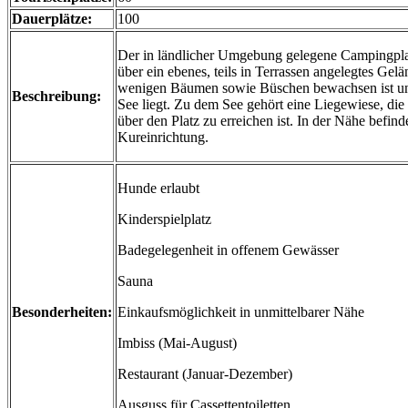
Dauerplätze:
100
Der in ländlicher Umgebung gelegene Campingplat
über ein ebenes, teils in Terrassen angelegtes Gelä
wenigen Bäumen sowie Büschen bewachsen ist un
Beschreibung:
See liegt. Zu dem See gehört eine Liegewiese, die
über den Platz zu erreichen ist. In der Nähe befinde
Kureinrichtung.
Hunde erlaubt
Kinderspielplatz
Badegelegenheit in offenem Gewässer
Sauna
Besonderheiten:
Einkaufsmöglichkeit in unmittelbarer Nähe
Imbiss (Mai-August)
Restaurant (Januar-Dezember)
Ausguss für Cassettentoiletten