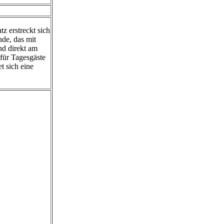
z erstreckt sich
nde, das mit
d direkt am
 für Tagesgäste
t sich eine