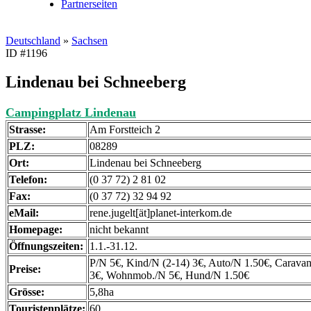
Partnerseiten
Deutschland
»
Sachsen
ID #1196
Lindenau bei Schneeberg
Campingplatz Lindenau
Strasse:
Am Forstteich 2
PLZ:
08289
Ort:
Lindenau bei Schneeberg
Telefon:
(0 37 72) 2 81 02
Fax:
(0 37 72) 32 94 92
eMail:
rene.jugelt[ät]planet-interkom.de
Homepage:
nicht bekannt
Öffnungszeiten:
1.1.-31.12.
P/N 5€, Kind/N (2-14) 3€, Auto/N 1.50€, Caravan
Preise:
3€, Wohnmob./N 5€, Hund/N 1.50€
Grösse:
5,8ha
Touristenplätze:
60