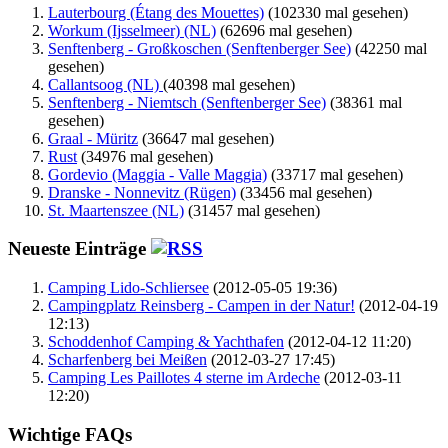
Lauterbourg (Étang des Mouettes)
(102330 mal gesehen)
Workum (Ijsselmeer) (NL)
(62696 mal gesehen)
Senftenberg - Großkoschen (Senftenberger See)
(42250 mal
gesehen)
Callantsoog (NL)
(40398 mal gesehen)
Senftenberg - Niemtsch (Senftenberger See)
(38361 mal
gesehen)
Graal - Müritz
(36647 mal gesehen)
Rust
(34976 mal gesehen)
Gordevio (Maggia - Valle Maggia)
(33717 mal gesehen)
Dranske - Nonnevitz (Rügen)
(33456 mal gesehen)
St. Maartenszee (NL)
(31457 mal gesehen)
Neueste Einträge
Camping Lido-Schliersee
(2012-05-05 19:36)
Campingplatz Reinsberg - Campen in der Natur!
(2012-04-19
12:13)
Schoddenhof Camping & Yachthafen
(2012-04-12 11:20)
Scharfenberg bei Meißen
(2012-03-27 17:45)
Camping Les Paillotes 4 sterne im Ardeche
(2012-03-11
12:20)
Wichtige FAQs