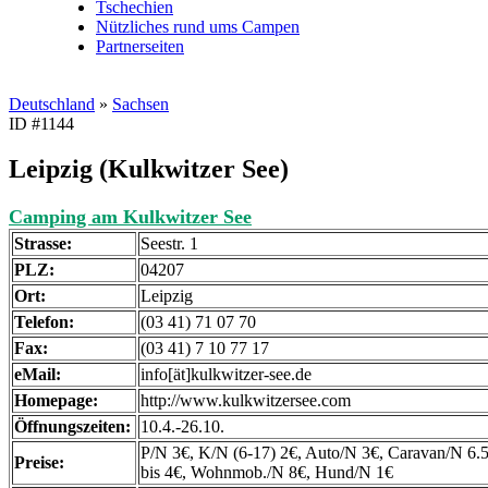
Tschechien
Nützliches rund ums Campen
Partnerseiten
Deutschland
»
Sachsen
ID #1144
Leipzig (Kulkwitzer See)
Camping am Kulkwitzer See
Strasse:
Seestr. 1
PLZ:
04207
Ort:
Leipzig
Telefon:
(03 41) 71 07 70
Fax:
(03 41) 7 10 77 17
eMail:
info[ät]kulkwitzer-see.de
Homepage:
http://www.kulkwitzersee.com
Öffnungszeiten:
10.4.-26.10.
P/N 3€, K/N (6-17) 2€, Auto/N 3€, Caravan/N 6.5
Preise:
bis 4€, Wohnmob./N 8€, Hund/N 1€