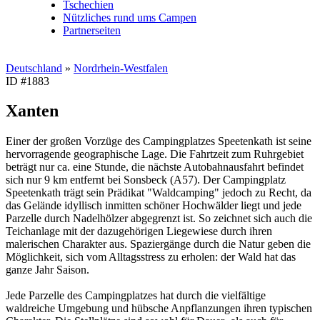
Tschechien
Nützliches rund ums Campen
Partnerseiten
Deutschland
»
Nordrhein-Westfalen
ID #1883
Xanten
Einer der großen Vorzüge des Campingplatzes Speetenkath ist seine
hervorragende geographische Lage. Die Fahrtzeit zum Ruhrgebiet
beträgt nur ca. eine Stunde, die nächste Autobahnausfahrt befindet
sich nur 9 km entfernt bei Sonsbeck (A57). Der Campingplatz
Speetenkath trägt sein Prädikat "Waldcamping" jedoch zu Recht, da
das Gelände idyllisch inmitten schöner Hochwälder liegt und jede
Parzelle durch Nadelhölzer abgegrenzt ist. So zeichnet sich auch die
Teichanlage mit der dazugehörigen Liegewiese durch ihren
malerischen Charakter aus. Spaziergänge durch die Natur geben die
Möglichkeit, sich vom Alltagsstress zu erholen: der Wald hat das
ganze Jahr Saison.
Jede Parzelle des Campingplatzes hat durch die vielfältige
waldreiche Umgebung und hübsche Anpflanzungen ihren typischen