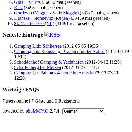
Graal - Müritz
(36650 mal gesehen)
Rust
(34981 mal gesehen)
Gordevio (Maggia - Valle Maggia)
(33720 mal gesehen)
Dranske - Nonnevitz (Rügen)
(33459 mal gesehen)
St. Maartenszee (NL)
(31461 mal gesehen)
Neueste Einträge
Camping Lido-Schliersee
(2012-05-05 19:36)
Campingplatz Reinsberg - Campen in der Natur!
(2012-04-19
12:13)
Schoddenhof Camping & Yachthafen
(2012-04-12 11:20)
Scharfenberg bei Meißen
(2012-03-27 17:45)
Camping Les Paillotes 4 sterne im Ardeche
(2012-03-11
12:20)
Wichtige FAQs
7 users online | 7 Gäste und 0 Registrierte
powered by
phpMyFAQ
2.7.4 |