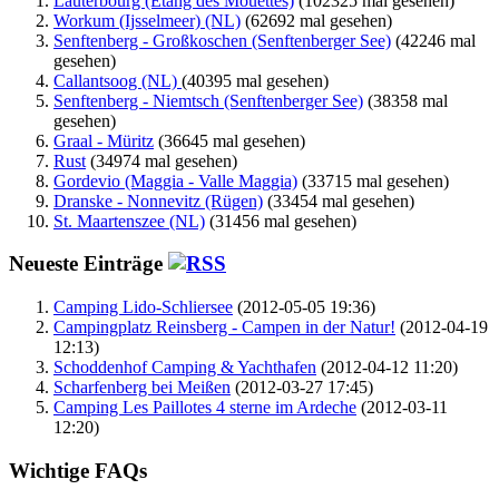
Lauterbourg (Étang des Mouettes)
(102325 mal gesehen)
Workum (Ijsselmeer) (NL)
(62692 mal gesehen)
Senftenberg - Großkoschen (Senftenberger See)
(42246 mal
gesehen)
Callantsoog (NL)
(40395 mal gesehen)
Senftenberg - Niemtsch (Senftenberger See)
(38358 mal
gesehen)
Graal - Müritz
(36645 mal gesehen)
Rust
(34974 mal gesehen)
Gordevio (Maggia - Valle Maggia)
(33715 mal gesehen)
Dranske - Nonnevitz (Rügen)
(33454 mal gesehen)
St. Maartenszee (NL)
(31456 mal gesehen)
Neueste Einträge
Camping Lido-Schliersee
(2012-05-05 19:36)
Campingplatz Reinsberg - Campen in der Natur!
(2012-04-19
12:13)
Schoddenhof Camping & Yachthafen
(2012-04-12 11:20)
Scharfenberg bei Meißen
(2012-03-27 17:45)
Camping Les Paillotes 4 sterne im Ardeche
(2012-03-11
12:20)
Wichtige FAQs