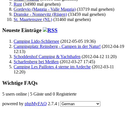
Rust
(34980 mal gesehen)
Gordevio (Maggia - Valle Maggia)
(33719 mal gesehen)
Dranske - Nonnevitz (Rügen)
(33459 mal gesehen)
St. Maartenszee (NL)
(31460 mal gesehen)
Neueste Einträge
Camping Lido-Schliersee
(2012-05-05 19:36)
Campingplatz Reinsberg - Campen in der Natur!
(2012-04-19
12:13)
Schoddenhof Camping & Yachthafen
(2012-04-12 11:20)
Scharfenberg bei Meißen
(2012-03-27 17:45)
Camping Les Paillotes 4 sterne im Ardeche
(2012-03-11
12:20)
Wichtige FAQs
5 users online | 5 Gäste und 0 Registrierte
powered by
phpMyFAQ
2.7.4 |