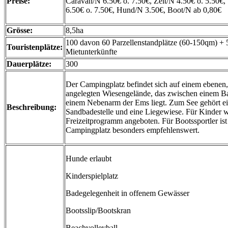
Preise:
Caravan/N 6.50€ o. 7.50€, Zelt/N 4.50€ o. 5.50
6.50€ o. 7.50€, Hund/N 3.50€, Boot/N ab 0,80€
Grösse:
8,5ha
100 davon 60 Parzellenstandplätze (60-150qm) + 
Touristenplätze:
Mietunterkünfte
Dauerplätze:
300
Der Campingplatz befindet sich auf einem ebenen,
angelegten Wiesengelände, das zwischen einem B
einem Nebenarm der Ems liegt. Zum See gehört e
Beschreibung:
Sandbadestelle und eine Liegewiese. Für Kinder w
Freizeitprogramm angeboten. Für Bootssportler ist
Campingplatz besonders empfehlenswert.
Hunde erlaubt
Kinderspielplatz
Badegelegenheit in offenem Gewässer
Bootsslip/Bootskran
Beachvolleyball