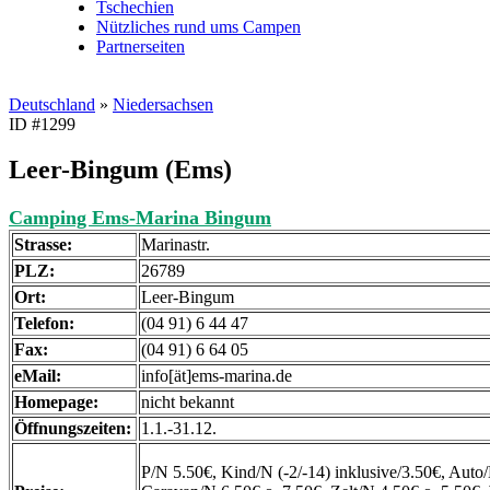
Tschechien
Nützliches rund ums Campen
Partnerseiten
Deutschland
»
Niedersachsen
ID #1299
Leer-Bingum (Ems)
Camping Ems-Marina Bingum
Strasse:
Marinastr.
PLZ:
26789
Ort:
Leer-Bingum
Telefon:
(04 91) 6 44 47
Fax:
(04 91) 6 64 05
eMail:
info[ät]ems-marina.de
Homepage:
nicht bekannt
Öffnungszeiten:
1.1.-31.12.
P/N 5.50€, Kind/N (-2/-14) inklusive/3.50€, Auto/